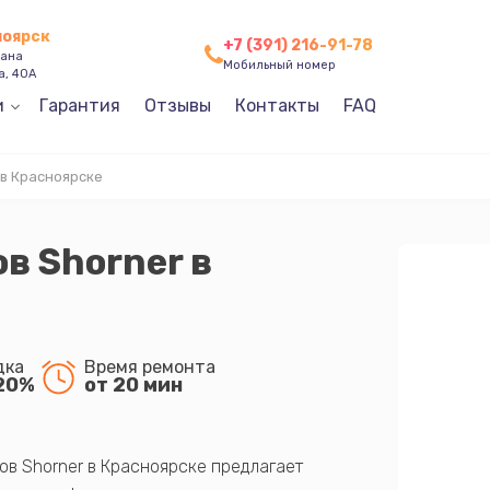
ноярск
+7 (391) 216-91-78
зана
Мобильный номер
а, 40А
и
Гарантия
Отзывы
Контакты
FAQ
 в Красноярске
в Shorner в
дка
Время ремонта
20%
от 20 мин
ов Shorner в Красноярске предлагает