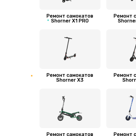
Апгрейд самоката Shorner
Ремонт самокатов
Ремонт 
Гидроизоляция
Shorner X1 PRO
Shorne
Замена подсветки
Ремонт самокатов
Ремонт 
Shorner X3
Shorn
Ремонт самокатов
Ремонт 