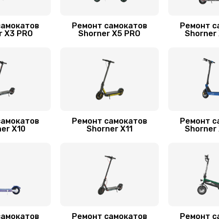
40 мин
2 года
самокатов
Ремонт самокатов
Ремонт с
50 мин
2 года
r X3 PRO
Shorner X5 PRO
Shorner
40 мин
1 год
самокатов
Ремонт самокатов
Ремонт с
er X10
Shorner X11
Shorner
самокатов
Ремонт самокатов
Ремонт с