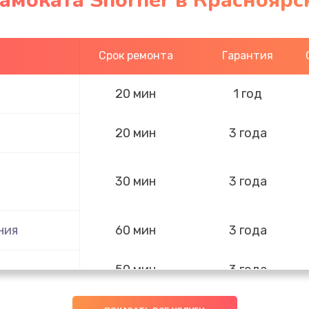
амоката Shorner в Красноярс
Срок ремонта
Гарантия
20 мин
1 год
20 мин
3 года
30 мин
3 года
ния
60 мин
3 года
50 мин
3 года
я влаги
30 мин
1 год