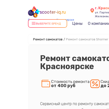
г. Крас
scooter-iq.ru
ул. Парти
Железняк
Ремонт самокатов в Красноярске
Цены
О компани
ВЫБЕРИТЕ БРЕНД
Ремонт самокатов
/
Ремонт самокатов Shorner
Ремонт самокато
Красноярске
Стоимость ремонта
Ски
от 400 руб
до 
Сервисный центр по ремонту самокат